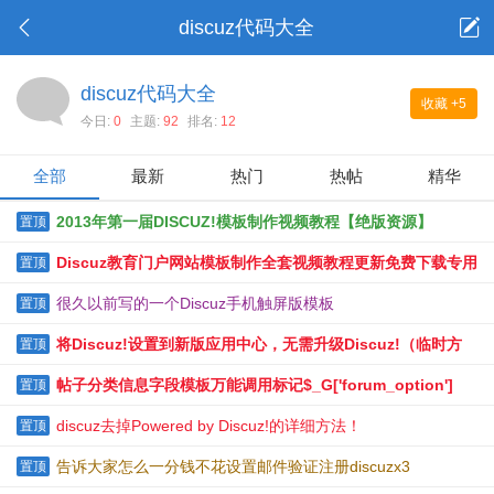
discuz代码大全
discuz代码大全
收藏
+5
今日:
0
主题:
92
排名:
12
全部
最新
热门
热帖
精华
2013年第一届DISCUZ!模板制作视频教程【绝版资源】
置顶
Discuz教育门户网站模板制作全套视频教程更新免费下载专用
置顶
贴
很久以前写的一个Discuz手机触屏版模板
置顶
将Discuz!设置到新版应用中心，无需升级Discuz!（临时方
置顶
案)
帖子分类信息字段模板万能调用标记$_G['forum_option']
置顶
discuz去掉Powered by Discuz!的详细方法！
置顶
告诉大家怎么一分钱不花设置邮件验证注册discuzx3
置顶